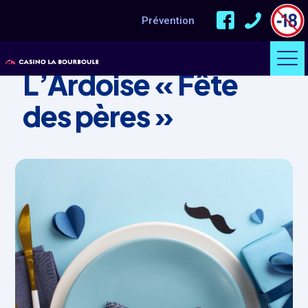
Prévention
ÉVÈNEMENT
L’Ardoise « Fête
des pères »