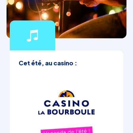
Cet été, au casino :